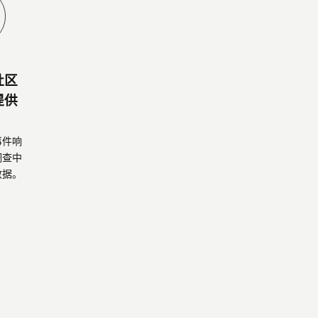
社区
提供
事件响
调查中
数据。