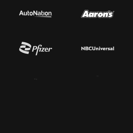
为你而来
来见证 明日の脅威
。