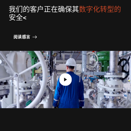
始终如一保护整体企业
实时云的未来，就在今天
加快威胁检测和响应。
让我们的专家成为您团队的延伸
公共部门
我们的客户正在确保其
数字化转型的
内联应用人工智能，防止规避性威胁
从源头上解决风险
利用自动化功能快速、大规模地提供安全保障
应对攻击时，每一秒都至关重要
金融服务
简化网络安全运营
在任何云中快速确定风险优先级并进行补救
确保安全并缩小攻击面
从被动反应到主动出击
制造业
安全<
在整个网络中采用零信任原则
实时预防云攻击
让我们的体验成为您的体验
医疗保健业
利用人工智能驱动的 SASE 降低复杂性
检测、调查和应对跨企业和云的威胁
获取世界一流的威胁情报
中小型企业解决方案
阅读感言