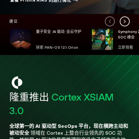
查看 Prisma AIRS 的运行情况
建议
量子安全 ·AI 驱动 ·全云守护
Symphony
SOC 峰会
探索 PAN-OS 12.1 Orion
立即观看
隆重推出
Cortex XSIAM
3.0
全球第一的 AI 驱动型 SecOps 平台，现在横跨主动和
被动安全
领域
在 Cortex 上整合行业领先的 SOC 功