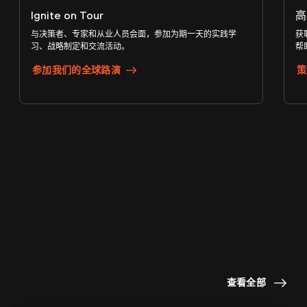
Ignite on Tour
高
与决策者、专家和从业人员会面，参加为期一天的实践学
获
习、战略制定和交流活动。
帮
参加我们的全球路演
策
要保持领先地位，就必须有值得信赖
的
视角
。
查看全部