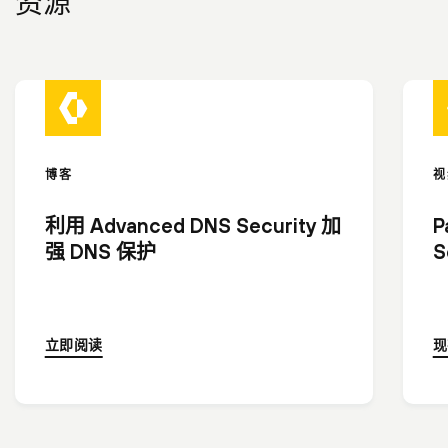
资源
博客
视
利用 Advanced DNS Security 加
P
强 DNS 保护
S
立即阅读
现