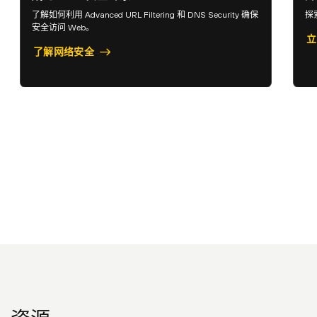
了解如何利用 Advanced URL Filtering 和 DNS Security 确保
探
安全访问 Web。
立
了解网络安全