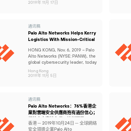
安全访问服务边缘(SASE)平台新增
2019年 11月 17日
云交付软件定义广域网(SD-WAN)和
数据丢失防护(data loss prevention,
DLP)功能。作为一个完整的SASE解
决方案，Prisma Access可通过全球
通讯稿
分布式云平台为客户提供端到端网络
Palo Alto Networks Helps Kerry
及安全服务。
Logistics With Mission-Critical
Supply Chain Protection
HONG KONG, Nov. 6, 2019 – Palo
Alto Networks (NYSE: PANW), the
global cybersecurity leader, today
announced it is working with Kerry
Hong Kong
Logistics Network Limited (‘Kerry
2019年 11月 5日
Logistics’; Stock Code 0636.HK) to
strengthen security across its
supply chains in the Asia-Pacific
region.
通讯稿
Palo Alto Networks：76%香港企
業對雲端安全供應商抱有過份信心；
網絡安全審核和員工培訓不足
香港 ─ 2019年10月24日 ─ 全球網絡
安全領導企業Palo Alto