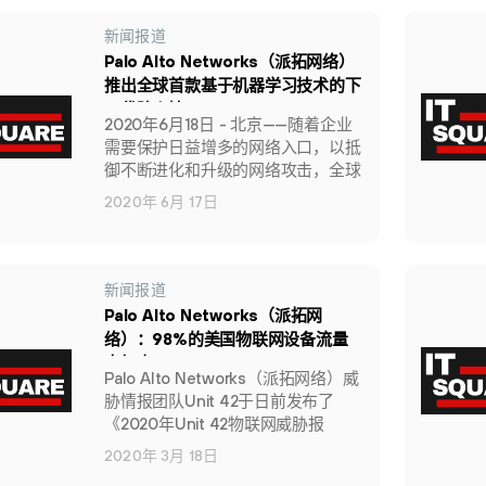
bikes and other connected
devices are found to be regularly
新闻报道
connecting to corporate networks
Palo Alto Networks（派拓网络）
in Hong Kong.
推出全球首款基于机器学习技术的下
一代防火墙
2020年6月18日 - 北京——随着企业
需要保护日益增多的网络入口，以抵
御不断进化和升级的网络攻击，全球
网络安全领导企业 Palo Alto
2020年 6月 17日
Networks®（纽交所代码：
PANW）（派拓网络）日前宣布推出
全球首款基于机器学习技术的下一代
防火墙（NGFW）。该产品将机器学
新闻报道
习（ML）技术嵌入防火墙核心，主
Palo Alto Networks（派拓网
动帮助并智能地阻止威胁，保护物联
络）：98%的美国物联网设备流量
网设备，并推荐安全策略，此举再次
未加密
树立了网络安全新标杆。
Palo Alto Networks（派拓网络）威
《2020年Unit 42物联网威胁报
胁情报团队Unit 42于日前发布了
告》揭露主要威胁和风险
《2020年Unit 42物联网威胁报
告》，对大洋彼岸的美国物联网设备
2020年 3月 18日
的网络安全问题进行盘点与总结。其