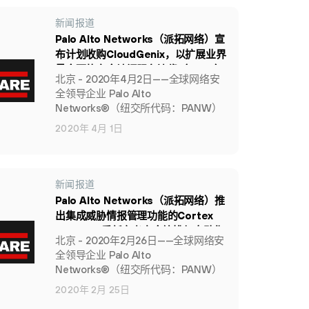
新闻报道
Palo Alto Networks（派拓网络）宣
布计划收购CloudGenix，以扩展业界
最全面的安全访问服务边缘（SASE）
北京 - 2020年4月2日——全球网络安
平台
全领导企业 Palo Alto
Networks®（纽交所代码：PANW）
（派拓网络）日前宣布已与行业领先
2020年 4月 1日
的云交付SD-WAN提供商CloudGenix
公司达成最终协议。根据协议条款，
Palo Alto Networks（派拓网络）将支
付约4.2亿美元现金收购CloudGenix，
新闻报道
具体价格可能会有所调整。
Palo Alto Networks（派拓网络）推
出集成威胁情报管理功能的Cortex
XSOAR，重新定义安全编排与自动化
北京 - 2020年2月26日——全球网络安
全领导企业 Palo Alto
Networks®（纽交所代码：PANW）
（派拓网络）日前宣布，推出一个全
2020年 2月 25日
新扩展的安全编排、自动化与响应平