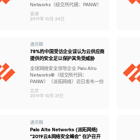
Networks（紐交所代碼：PANW）
今天發佈一份調查報告，顯示香港以
香港
及亞太區大型機構的雲端安全狀況，
2019年 10月 24日
當中不少情況反映行內人士對網絡安
全的認知與現實不符。
通讯稿
78%的中国受访企业误认为云供应商
提供的安全足以保护其免受威胁
全球网络安全领导企业 Palo Alto
Networks®（纽交所代码：
PANW）（派拓网络）近日发布一份
云安全报告，揭示亚太区大型企业云
北京
安全现状，发现很多情况下，普遍的
2019年 10月 21日
认知与最了解情况的专业人士的感受
不符。
通讯稿
Palo Alto Networks (派拓网络)
“2019云&网络安全峰会” 在沪召开