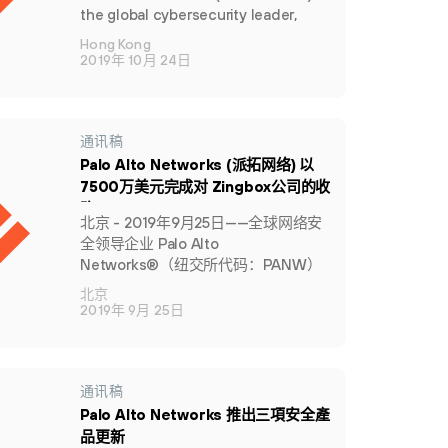
Sufficient
the global cybersecurity leader,
today released a report that
Hong Kong
uncovers the truth about the state
2019年 10月 24日
of cloud security among large
organisations in Hong Kong and
across Asia Pacific, including many
cases where there is a mismatch of
通讯稿
perception versus the reality of
Palo Alto Networks (派拓网络) 以
professionals who know best.
7500万美元完成对 Zingbox公司的收
购
北京 - 2019年9月25日——全球网络安
全领导企业 Palo Alto
Networks®（纽交所代码：PANW）
（派拓网络）近日宣布完成对物联网
北京
安全公司Zingbox的收购。本次收购将
2019年 9月 25日
助力Palo Alto Networks（派拓网络）
通过其下一代防火墙及Cortex™
platform加速向客户交付物联网安全保
障服务。
通讯稿
Palo Alto Networks 推出三項安全產
品更新