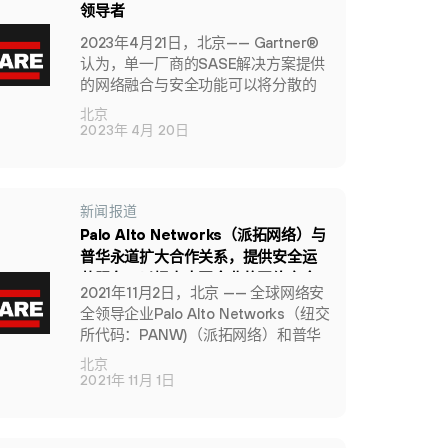
领导者
2023年4月21日，北京—— Gartner®
认为，单一厂商的SASE解决方案提供
的网络融合与安全功能可以将分散的
用户、设备和地点，与云、边缘和本
北京
地资源连接起来并保证其安全。
2023年 4月 20日
新闻报道
Palo Alto Networks（派拓网络）与
普华永道扩大合作关系，提供安全运
营服务，以提高中国企业的网络安全
2021年11月2日，北京 —— 全球网络安
防御能力
全领导企业Palo Alto Networks（纽交
所代码：PANW)（派拓网络）和普华
永道中国日前宣布扩大合作，提供安
北京
全运营服务。
2021年 11月 1日