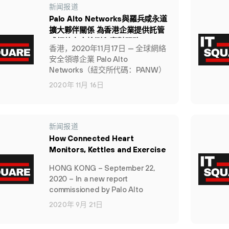
新闻报道
Palo Alto Networks與羅兵咸永道
擴大夥伴關係 為香港企業提供託管
式網絡安全檢測和應對服務
香港，2020年11月17日 — 全球網絡
安全領導企業 Palo Alto
Networks（紐交所代碼：PANW）
今天宣佈與羅兵咸永道（PwC）擴
2020年 11月 16日
大夥伴關係，為本港客戶提供託管式
網絡安全檢測和應對（managed
detection and response, MDR）服
務。
新闻报道
How Connected Heart
Monitors, Kettles and Exercise
Bikes are Challenging Security
HONG KONG – September 22,
Teams in Hong Kong
2020 – In a new report
commissioned by Palo Alto
Networks, the global
2020年 9月 21日
cybersecurity leader, heart
monitors, kettles and exercise