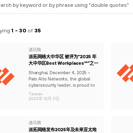
aying
1 - 30
of
35
通讯稿
派拓网络大中华区 被评为“2025 年
大中华区Best Workplaces™”之一
Shanghai, December 4, 2025 –
Palo Alto Networks, the global
cybersecurity leader, is proud to
be recognized as one of the Best
Taiwan
Workplaces™ in Greater China
2025年 12月 9日
2025 by Great Place To Work™.
通讯稿
派拓网络发布2025年及未来亚太地