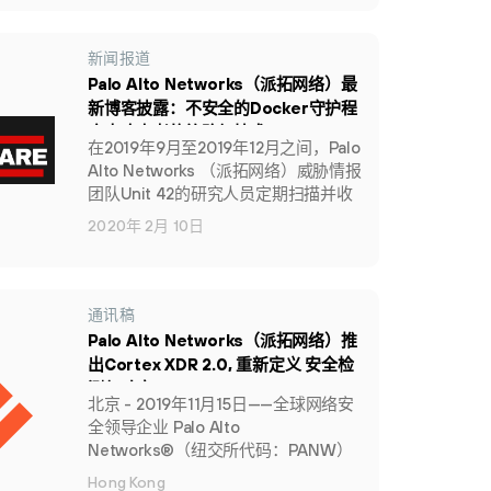
台。从而为企业的安全负责人提供即
时功能，全面防御威胁。Cortex
XSOAR是继2019年3月被Palo Alto
新闻报道
Networks（派拓网络）收购后
Palo Alto Networks（派拓网络）最
Demisto®平台的升级版。
新博客披露：不安全的Docker守护程
序中攻击者的策略与技术
在2019年9月至2019年12月之间，Palo
Alto Networks （派拓网络）威胁情报
团队Unit 42的研究人员定期扫描并收
集了暴露于互联网的Docker主机元数
2020年 2月 10日
据（很大程度上是由于用户无意造成
的），这项研究揭示了攻击者在受感
染的Docker引擎中使用的一些策略与
技术。
通讯稿
Palo Alto Networks（派拓网络）推
出Cortex XDR 2.0, 重新定义 安全检
测与响应
北京 - 2019年11月15日——全球网络安
全领导企业 Palo Alto
Networks®（纽交所代码：PANW）
（派拓网络）近日宣布推出Cortex
Hong Kong