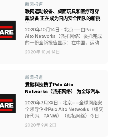
新闻报道
联网运动设备、桌面玩具和医疗可穿
戴设备 正在成为国内安全团队的新挑
战
2020年10月14日 - 北京——由Palo
Alto Networks（派拓网络）委托完成
的一份全新报告显示：在中国，运动
设备、桌面玩具和医疗可穿戴设备等
2020年 10月 14日
联网设备通常会连接到企业的网络
中，这促使相关技术部门领导提高警
惕，并告诫企业需采取行动以免这些
设备被利用进而危害企业网络。
新闻报道
爱驰科技携手Palo Alto
Networks（派拓网络） 为全球汽车
行业带来变革
2020年7月XX日 - 北京——全球网络安
全领导企业Palo Alto Networks（纽交
所代码：PANW）（派拓网络）今日
宣布将与中国科技公司爱驰科技开展
2020年 9月 2日
合作，加强其持续联网、智能电动汽
车的全球网络安全性。