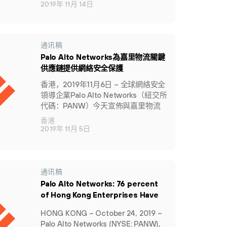
XDR™ 2.0，这是对业界唯一的可与端
2019年 11月 14日
点、网络以及云数据实现全面集成的
检测与响应平台的有效提升。作为市
场上首屈一指的领先XDR产品，
Cortex XDR 2.0 继续采用第三方数据
通讯稿
进行分析和研究，不断扩展分类定
Palo Alto Networks為嘉里物流關鍵
义，同时强化防御、检测、调查以及
供應鏈提供網絡安全保護
响应等功能在同一个平台上的体验，
香港，2019年11月6日 – 全球網絡安全
（为用户）带来无与伦比的安全和运
領導企業Palo Alto Networks（紐交所
营效率。
代碼：PANW）今天宣佈與嘉里物流
聯網有限公司（嘉里物流，股份代號
香港
0636.HK）合作，加強嘉里物流於亞太
2019年 11月 5日
區供應鏈的網絡安全。
通讯稿
Palo Alto Networks: 76 percent
of Hong Kong Enterprises Have
Misplaced Confidence That
HONG KONG – October 24, 2019 –
Cloud Providers’ Security Is
Palo Alto Networks (NYSE: PANW),